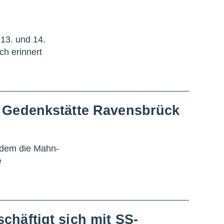
13. und 14.
h erinnert
r Gedenkstätte Ravensbrück
u dem die Mahn-
e
chäftigt sich mit SS-