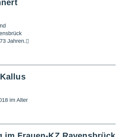
nnert
und
vensbrück
 73 Jahren.
Kallus
18 im Alter
ng im Frauen-KZ Ravensbrück