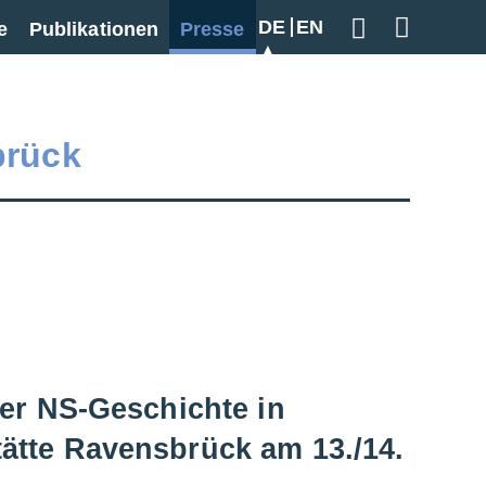
DE
EN
e
Publikationen
Presse
Geben Sie hier
brück
ler NS-Geschichte in
ätte Ravensbrück am 13./14.