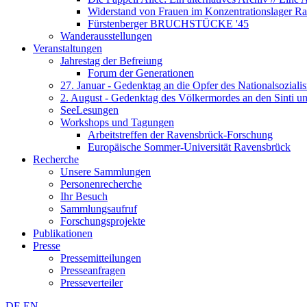
Widerstand von Frauen im Konzentrationslager R
Fürstenberger BRUCHSTÜCKE '45
Wanderausstellungen
Veranstaltungen
Jahrestag der Befreiung
Forum der Generationen
27. Januar - Gedenktag an die Opfer des Nationalsoziali
2. August - Gedenktag des Völkermordes an den Sinti 
SeeLesungen
Workshops und Tagungen
Arbeitstreffen der Ravensbrück-Forschung
Europäische Sommer-Universität Ravensbrück
Recherche
Unsere Sammlungen
Personenrecherche
Ihr Besuch
Sammlungsaufruf
Forschungsprojekte
Publikationen
Presse
Pressemitteilungen
Presseanfragen
Presseverteiler
DE
EN