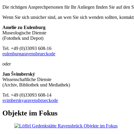
Die richtigen Ansprechpersonen für Ihr Anliegen finden Sie auf den
Wenn Sie sich unsicher sind, an wen Sie sich wenden sollten, kontaktie
Amélie zu Eulenburg
Museologische Dienste
(Fotothek und Depot)
Tel. +49 (0)33093 608-16
eulenburg
a
ravensbrueck
o
de
oder
Jan Švimberský
Wissenschaftliche Dienste
(Archiv, Bibliothek und Mediathek)
Tel. +49 (0)33093 608-14
svimbersky
a
ravensbrueck
o
de
Objekte im Fokus