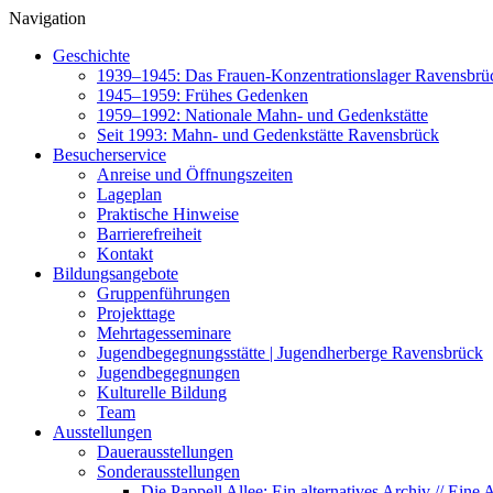
Navigation
Geschichte
1939–1945: Das Frauen-Konzentrationslager Ravensbrü
1945–1959: Frühes Gedenken
1959–1992: Nationale Mahn- und Gedenkstätte
Seit 1993: Mahn- und Gedenkstätte Ravensbrück
Besucherservice
Anreise und Öffnungszeiten
Lageplan
Praktische Hinweise
Barrierefreiheit
Kontakt
Bildungsangebote
Gruppenführungen
Projekttage
Mehrtagesseminare
Jugendbegegnungsstätte | Jugendherberge Ravensbrück
Jugendbegegnungen
Kulturelle Bildung
Team
Ausstellungen
Dauerausstellungen
Sonderausstellungen
Die Pappell Allee: Ein alternatives Archiv // Ein