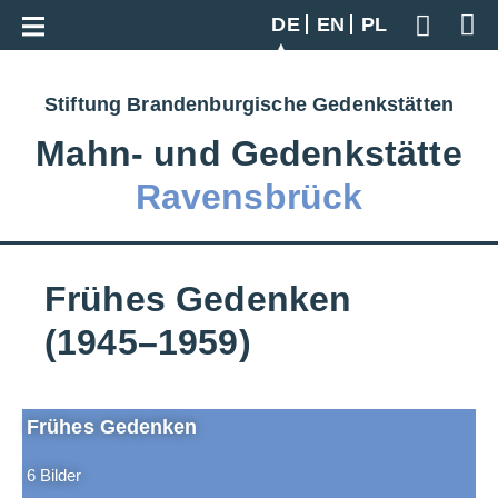
DE
Zur Gesamtübersicht
EN
PL
Geben S
Stiftung Brandenburgische Gedenkstätten
Mahn‑ und Gedenkstätte
Ravensbrück
Frühes Gedenken
(1945–1959)
Frühes Gedenken
6 Bilder