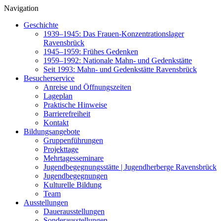
Navigation
Geschichte
1939–1945: Das Frauen-Konzentrationslager
Ravensbrück
1945–1959: Frühes Gedenken
1959–1992: Nationale Mahn- und Gedenkstätte
Seit 1993: Mahn- und Gedenkstätte Ravensbrück
Besucherservice
Anreise und Öffnungszeiten
Lageplan
Praktische Hinweise
Barrierefreiheit
Kontakt
Bildungsangebote
Gruppenführungen
Projekttage
Mehrtagesseminare
Jugendbegegnungsstätte | Jugendherberge Ravensbrück
Jugendbegegnungen
Kulturelle Bildung
Team
Ausstellungen
Dauerausstellungen
Sonderausstellungen