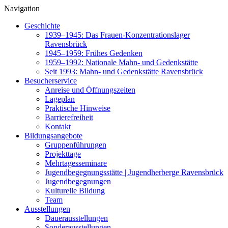
Navigation
Geschichte
1939–1945: Das Frauen-Konzentrationslager
Ravensbrück
1945–1959: Frühes Gedenken
1959–1992: Nationale Mahn- und Gedenkstätte
Seit 1993: Mahn- und Gedenkstätte Ravensbrück
Besucherservice
Anreise und Öffnungszeiten
Lageplan
Praktische Hinweise
Barrierefreiheit
Kontakt
Bildungsangebote
Gruppenführungen
Projekttage
Mehrtagesseminare
Jugendbegegnungsstätte | Jugendherberge Ravensbrück
Jugendbegegnungen
Kulturelle Bildung
Team
Ausstellungen
Dauerausstellungen
Sonderausstellungen