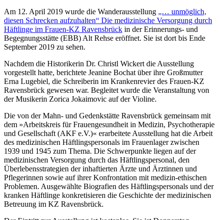
Am 12. April 2019 wurde die Wanderausstellung
„… unmöglich,
diesen Schrecken aufzuhalten“ Die medizinische Versorgung durch
Häftlinge im Frauen-KZ Ravensbrück
in der Erinnerungs- und
Begegnungsstätte (EBB) Alt Rehse eröffnet. Sie ist dort bis Ende
September 2019 zu sehen.
Nachdem die Historikerin Dr. Christl Wickert die Ausstellung
vorgestellt hatte, berichtete Jeanine Bochat über ihre Großmutter
Erna Lugebiel, die Schreiberin im Krankenrevier des Frauen-KZ
Ravensbrück gewesen war. Begleitet wurde die Veranstaltung von
der Musikerin Zorica Jokaimovic auf der Violine.
Die von der Mahn- und Gedenkstätte Ravensbrück gemeinsam mit
dem »Arbeitskreis für Frauengesundheit in Medizin, Psychotherapie
und Gesellschaft (AKF e.V.)« erarbeitete Ausstellung hat die Arbeit
des medizinischen Häftlingspersonals im Frauenlager zwischen
1939 und 1945 zum Thema. Die Schwerpunkte liegen auf der
medizinischen Versorgung durch das Häftlingspersonal, den
Überlebensstrategien der inhaftierten Ärzte und Ärztinnen und
Pflegerinnen sowie auf ihrer Konfrontation mit medizin-ethischen
Problemen. Ausgewählte Biografien des Häftlingspersonals und der
kranken Häftlinge konkretisieren die Geschichte der medizinischen
Betreuung im KZ Ravensbrück.