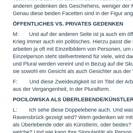
anderen gedenken des Geschehens, weniger der M
Genau diese beiden Facetten sind in der Figur ang
ÖFFENTLICHES VS. PRIVATES GEDENKEN
M: Und auf der anderen Seite ist ja auch ein öf
Krieg immer auch ein politisches. Hierzu passt di
arbeiten ja oft mit Einzelbildern von Personen, um
Einzelperson steht stellvertretend für viele, wird 
und Plural werden vereint und in Bezug auf die Sku
sie sowohl ein Gesicht als auch Gesichter aus de
F: Und diese Zweideutigkeit ist im Titel der Arb
aus der Vergangenheit, in der Pluralform.
POCILOWSKA ALS ÜBERLEBENDE/KÜNSTLER
L: Ich sehe diese Doppelebene auch. Und was be
Ravensbrück gezeigt wird? Wem gedenken wir mit
als Überlebende oder als Künstlerin, oder beides? 
welche? Und wie kann ihre Singularität als Perso