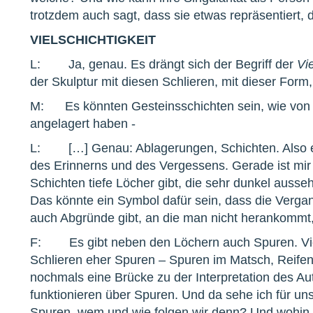
trotzdem auch sagt, dass sie etwas repräsentiert, 
VIELSCHICHTIGKEIT
L: Ja, genau. Es drängt sich der Begriff der
Vie
der Skulptur mit diesen Schlieren, mit dieser Form
M: Es könnten Gesteinsschichten sein, wie von e
angelagert haben -
L: […] Genau: Ablagerungen, Schichten. Also ei
des Erinnerns und des Vergessens. Gerade ist mir
Schichten tiefe Löcher gibt, die sehr dunkel ausse
Das könnte ein Symbol dafür sein, dass die Vergan
auch Abgründe gibt, an die man nicht herankommt, 
F: Es gibt neben den Löchern auch Spuren. Viel
Schlieren eher Spuren – Spuren im Matsch, Reife
nochmals eine Brücke zu der Interpretation des Au
funktionieren über Spuren. Und da sehe ich für un
Spuren, wem und wie folgen wir denn? Und wohin k