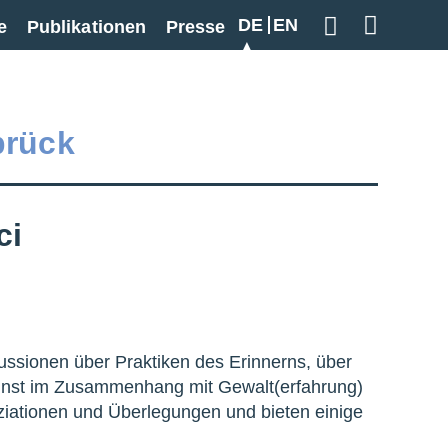
DE
EN
e
Publikationen
Presse
Geben Sie hier
brück
ci
ussionen über Praktiken des Erinnerns, über
 Kunst im Zusammenhang mit Gewalt(erfahrung)
ziationen und Überlegungen und bieten einige