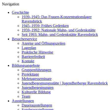
Navigation
Geschichte
1939–1945: Das Frauen-Konzentrationslager
Ravensbrück
1945–1959: Frühes Gedenken
1959–1992: Nationale Mahn- und Gedenkstätte
Seit 1993: Mahn- und Gedenkstätte Ravensbrück
Besucherservice
Anreise und Öffnungszeiten
Lageplan
Praktische Hinweise
Barrierefreiheit
Kontakt
Bildungsangebote
Gruppenführungen
Projekttage
Mehrtagesseminare
Jugendbegegnungsstätte | Jugendherberge Ravensbrück
Jugendbegegnungen
Kulturelle Bildung
Team
Ausstellungen
Dauerausstellungen
Sonderausstellungen