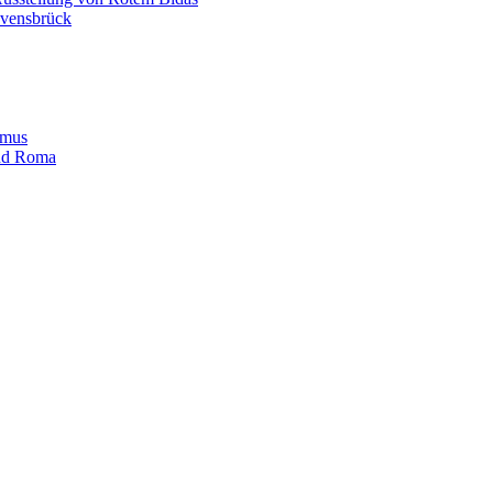
avensbrück
smus
und Roma