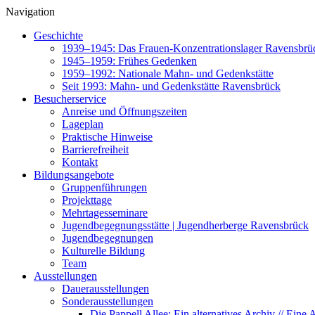
Navigation
Geschichte
1939–1945: Das Frauen-Konzentrationslager Ravensbrü
1945–1959: Frühes Gedenken
1959–1992: Nationale Mahn- und Gedenkstätte
Seit 1993: Mahn- und Gedenkstätte Ravensbrück
Besucherservice
Anreise und Öffnungszeiten
Lageplan
Praktische Hinweise
Barrierefreiheit
Kontakt
Bildungsangebote
Gruppenführungen
Projekttage
Mehrtagesseminare
Jugendbegegnungsstätte | Jugendherberge Ravensbrück
Jugendbegegnungen
Kulturelle Bildung
Team
Ausstellungen
Dauerausstellungen
Sonderausstellungen
Die Pappell Allee: Ein alternatives Archiv // Ein