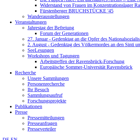
Widerstand von Frauen im Konzentrationslager R
Fürstenberger BRUCHSTÜCKE '45
Wanderausstellungen
Veranstaltungen
Jahrestag der Befreiung
Forum der Generationen
27. Januar - Gedenktag an die Opfer des Nationalsoziali
2. August - Gedenktag des Völkermordes an den Sinti 
SeeLesungen
Workshops und Tagungen
Arbeitstreffen der Ravensbrück-Forschung
Europäische Sommer-Universität Ravensbrück
Recherche
Unsere Sammlungen
Personenrecherche
Ihr Besuch
Sammlungsaufruf
Forschungsprojekte
Publikationen
Presse
Pressemitteilungen
Presseanfragen
Presseverteiler
DE
EN