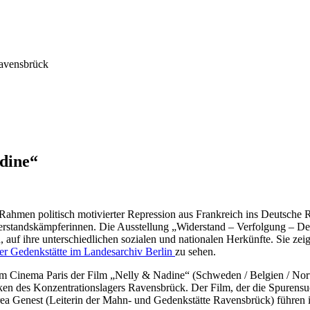
avensbrück
dine“
men politisch motivierter Repression aus Frankreich ins Deutsche R
erstandskämpferinnen. Die Ausstellung „Widerstand – Verfolgung – D
 auf ihre unterschiedlichen sozialen und nationalen Herkünfte. Sie zei
er Gedenkstätte im Landesarchiv Berlin
zu sehen.
 Cinema Paris der Film „Nelly & Nadine“ (Schweden / Belgien / Norwe
ken des Konzentrationslagers Ravensbrück. Der Film, der die Spurensuc
drea Genest (Leiterin der Mahn- und Gedenkstätte Ravensbrück) führen