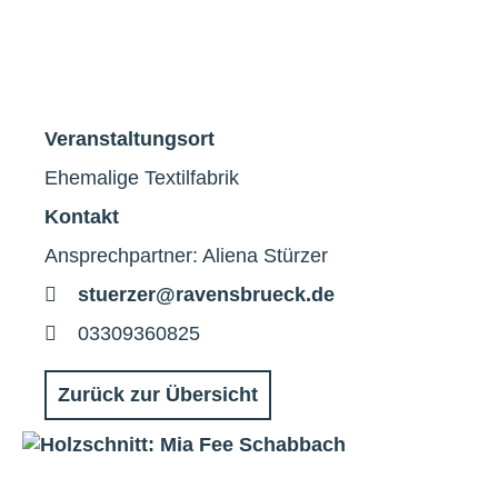
Veranstaltungsort
Ehemalige Textilfabrik
Kontakt
Ansprechpartner: Aliena Stürzer
E-
stuerzer@ravensbrueck.de
Mail
Telefon
03309360825
Zurück zur Übersicht