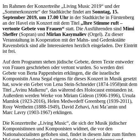
Im Rahmen der Konzertreihe „Living Music 2019“ und der
„Sommerkonzerte“ der Stadtkirche findet am
Sonntag, 15.
September 2019, um 17.00 Uhr
in der Stadtkirche in Fürstenberg
an der Havel ein Konzert mit dem Titel
„Ihre Stimme ruft –
vertonte Gebete von Frauen“
statt. Die Ausführenden sind
Mimi
Sheffer
(Sopran) und
Mirlan Kasymaliev
(Orgel). Zu dieser
Veranstaltung in Kooperation mit der Mahn- und Gedenkstätte
Ravensbrück sind alle Interessierten herzlich eingeladen. Der Eintritt
ist frei.
Auf dem Programm stehen jüdische Gebete, deren Texte entweder
von Frauen geschrieben oder vertont wurden. So werden drei
Gebete von Berta Pappenheim erklingen, die die israelische
Komponistin Anna Segal eigens für dieses Konzert in Musik gesetzt
hat, sowie ein Gebet von Lena Stein-Schneider (1874-1958)
mit dem
Titel „Avinu Malkenu“, das während des Holocaust entstanden ist.
Außerdem werden Werke von Miriam Gideon (1906-1996), Ursula
Mamlok (1923-2016), Helen Medwedeff Greenberg (1939-2011),
Rosy Wertheim (1888-1949), David Zehavi, Ani Ma’amin und
Marc Lavry (1903-1967) erklingen.
Die Konzertreihe „Living Music“, die sich der Musik jüdischer
Komponistinnen und Komponisten widmet, die vor den
Nationalsozialisten geflohen sind, findet in diesem Jahr zum fünften
Mal statt. Künstlerische Leiterin ist die in Israel geborene und