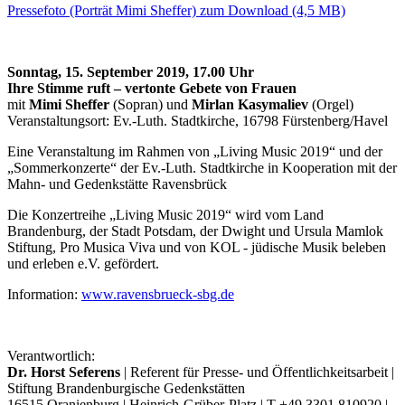
Pressefoto (Porträt Mimi Sheffer) zum Download (4,5 MB)
Sonntag, 15. September 2019, 17.00 Uhr
Ihre Stimme ruft – vertonte Gebete von Frauen
mit
Mimi Sheffer
(Sopran) und
Mirlan Kasymaliev
(Orgel)
Veranstaltungsort: Ev.-Luth. Stadtkirche, 16798 Fürstenberg/Havel
Eine Veranstaltung im Rahmen von „Living Music 2019“ und der
„Sommerkonzerte“ der Ev.-Luth. Stadtkirche in Kooperation mit der
Mahn- und Gedenkstätte Ravensbrück
Die Konzertreihe „Living Music 2019“ wird vom Land
Brandenburg, der Stadt Potsdam, der Dwight und Ursula Mamlok
Stiftung, Pro Musica Viva und von KOL - jüdische Musik beleben
und erleben e.V. gefördert.
Information:
www.ravensbrueck-sbg.de
Verantwortlich:
Dr. Horst Seferens
| Referent für Presse- und Öffentlichkeitsarbeit |
Stiftung Brandenburgische Gedenkstätten
16515 Oranienburg | Heinrich-Grüber-Platz | T +49 3301 810920 |