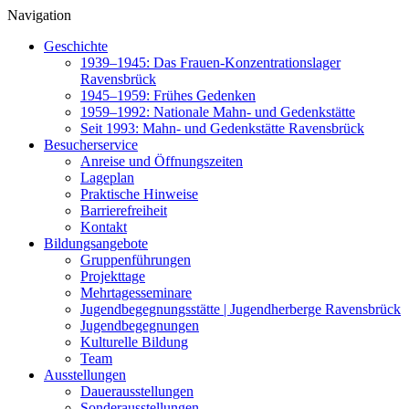
Navigation
Geschichte
1939–1945: Das Frauen-Konzentrationslager
Ravensbrück
1945–1959: Frühes Gedenken
1959–1992: Nationale Mahn- und Gedenkstätte
Seit 1993: Mahn- und Gedenkstätte Ravensbrück
Besucherservice
Anreise und Öffnungszeiten
Lageplan
Praktische Hinweise
Barrierefreiheit
Kontakt
Bildungsangebote
Gruppenführungen
Projekttage
Mehrtagesseminare
Jugendbegegnungsstätte | Jugendherberge Ravensbrück
Jugendbegegnungen
Kulturelle Bildung
Team
Ausstellungen
Dauerausstellungen
Sonderausstellungen