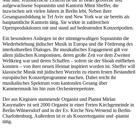
aufgewachsene Sopranistin und Kantorin Mimi Sheffer, die
inzwischen seit vielen Jahren in Berlin lebt. Neben ihrer
Gesangsausbildung in Tel Aviv und New York war sie bereits als
hauptamtliche Kantorin tätig. Sie wirkte in zahlreichen
Opernproduktionen mit und stand auf bedeutenden Konzertpodien.
Ein besonderes Anliegen ist der stimmgewaltigen Sopranistin die
Wiederbelebung jüdischer Musik in Europa und die Förderung des
interkulturellen Dialoges. Ihr musikalisches Engagement gilt vor
allem jüdischen Komponisten, deren große Zeit vor dem Zweiten
Weltkrieg war und deren Schaffen – sofern sie der Shoah entfliehen
konnten – von ihrer neuen Heimat inspiriert worden ist. Sheffer will
klassische Musik mit jüdischen Wurzeln zu einem festen Bestandteil
europäischer Konzertprogramme machen. Dabei reicht ihr
musikalisches Spektrum vom kantoralen Gesang über
Kammermusik bis hin zum Orchesterrepertoire.
Der aus Kirgisien stammende Organist und Pianist Mirlan
Kasymaliev ist seit 2000 Organist in einer Freien Kirchgemeinde in
Berlin-Wilmersdorf und in der Ev. Kirche Neu-Westend in Berlin-
Charlottenburg. Außerdem ist er als Konzertorganist und -pianist
tätig.