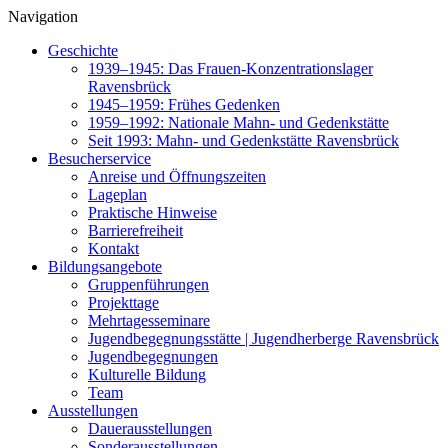
Navigation
Geschichte
1939–1945: Das Frauen-Konzentrationslager
Ravensbrück
1945–1959: Frühes Gedenken
1959–1992: Nationale Mahn- und Gedenkstätte
Seit 1993: Mahn- und Gedenkstätte Ravensbrück
Besucherservice
Anreise und Öffnungszeiten
Lageplan
Praktische Hinweise
Barrierefreiheit
Kontakt
Bildungsangebote
Gruppenführungen
Projekttage
Mehrtagesseminare
Jugendbegegnungsstätte | Jugendherberge Ravensbrück
Jugendbegegnungen
Kulturelle Bildung
Team
Ausstellungen
Dauerausstellungen
Sonderausstellungen