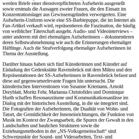
werden Briefe einer dienstverpflichteten Aufseherin ausgestellt
sowie erstmals die Aussagen zweier Frauen, die den Einsatz im
Konzentrationslager aus Gewissensgründen verweigerten. Eine
Aufseherin-Uniform sowie eine SS-Barbiepuppe, die im Internet als
Fan-Artikel verkauft wird, repräsentieren die Faszination, die häufig
von weiblicher Täterschaft ausgeht. Audio- und Videointerviews –
unter anderem mit drei ehemaligen Aufseherinnen – dokumentieren
deren Selbstwahrnehmung wie auch die Erinnerungen ehemaliger
Häftlinge. Auch die Strafverfolgung ehemaliger Aufseherinnen ist
Thema der Ausstellung.
Darüber hinaus haben sich fünf Künstlerinnen und Künstler auf
Einladung der Gedenkstätte Ravensbrück mit dem Milieu und den
Repräsentationen der SS-Aufseherinnen in Ravensbrück befasst und
diese auf gegenwartsrelevante Fragen hin untersucht. Die
künstlerischen Interventionen von Susanne Kriemann, Arnold
Dreyblatt, Moritz Fehr, Marianna Christofides und Dominique
Hurth schaffen Resonanzräume und Kommunikationsanlässe im
Dialog mit der historischen Ausstellung, in die sie integriert sind.
Die Fotografien der Aufseherinnen, die Dualität von Wohn- und
Tatort, die Gemütlichkeit der Inneneinrichtungen, die Funktion von
Musik im Kontext der Zwangsarbeit, die Spuren der Gewalt in den
Landschaften und baulichen Strukturen sowie die
Erziehungsmethoden in der „NS-Volksgemeinschaft“ sind
Schwerpunkte der Sound- und Videoarbeiten, Text- und