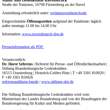
Mahn- und Gedenkstätte Ravensbrück
Straße der Nationen, 16798 Fürstenberg an der Havel
Anmeldung erforderlich unter:
weigt
a
ravensbrueck
o
de
Eingeschränkte
Öffnungszeiten
aufgrund der Pandemie: täglich
außer montags 11.00 bis 14.00 Uhr
Information:
www.ravensbrueck-sbg.de
Presseinformation als PDF
Verantwortlich:
Dr. Horst Seferens
| Referent für Presse- und Öffentlichkeitsarbeit |
Stiftung Brandenburgische Gedenkstätten
16515 Oranienburg | Heinrich-Grüber-Platz | T +49 3301 810920 |
F +49 3301 810926
seferens
a
stiftung-bg
o
de
|
www.stiftung-sbg.de
Die Stiftung Brandenburgische Gedenkstätten wird vom
Ministerium des Landes Brandenburg und von der Beauftragten der
Bundesregierung für Kultur und Medien gefördert.