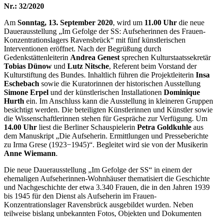
Nr.: 32/2020
Am
Sonntag, 13. September 2020
, wird um
11.00 Uhr
die neue
Dauerausstellung „Im Gefolge der SS: Aufseherinnen des Frauen-
Konzentrationslagers Ravensbrück“ mit fünf künstlerischen
Interventionen eröffnet. Nach der Begrüßung durch
Gedenkstättenleiterin
Andrea Genest
sprechen Kulturstaatssekretär
Tobias Dünow
und
Lutz Nitsche
, Referent beim Vorstand der
Kulturstiftung des Bundes. Inhaltlich führen die Projektleiterin
Insa
Eschebach
sowie die Kuratorinnen der historischen Ausstellung
Simone Erpel
und der künstlerischen Installationen
Dominique
Hurth
ein. Im Anschluss kann die Ausstellung in kleineren Gruppen
besichtigt werden. Die beteiligten Künstlerinnen und Künstler sowie
die Wissenschaftlerinnen stehen für Gespräche zur Verfügung. Um
14.00 Uhr
liest die Berliner Schauspielerin
Petra Goldkuhle
aus
dem Manuskript „Die Aufseherin. Ermittlungen und Presseberichte
zu Irma Grese (1923−1945)“. Begleitet wird sie von der Musikerin
Anne Wiemann
.
Die neue Dauerausstellung „Im Gefolge der SS“ in einem der
ehemaligen Aufseherinnen-Wohnhäuser thematisiert die Geschichte
und Nachgeschichte der etwa 3.340 Frauen, die in den Jahren 1939
bis 1945 für den Dienst als Aufseherin im Frauen-
Konzentrationslager Ravensbrück ausgebildet wurden. Neben
teilweise bislang unbekannten Fotos, Objekten und Dokumenten