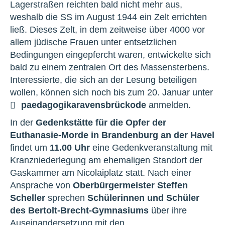
Lagerstraßen reichten bald nicht mehr aus,
weshalb die SS im August 1944 ein Zelt errichten
ließ. Dieses Zelt, in dem zeitweise über 4000 vor
allem jüdische Frauen unter entsetzlichen
Bedingungen eingepfercht waren, entwickelte sich
bald zu einem zentralen Ort des Massensterbens.
Interessierte, die sich an der Lesung beteiligen
wollen, können sich noch bis zum 20. Januar unter
paedagogik
a
ravensbrück
o
de
anmelden.
In der
Gedenkstätte für die Opfer der
Euthanasie-Morde in Brandenburg an der Havel
findet um
11.00 Uhr
eine Gedenkveranstaltung mit
Kranzniederlegung am ehemaligen Standort der
Gaskammer am Nicolaiplatz statt. Nach einer
Ansprache von
Oberbürgermeister Steffen
Scheller
sprechen
Schülerinnen und Schüler
des Bertolt-Brecht-Gymnasiums
über ihre
Auseinandersetzung mit den