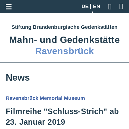
Go back to overview
DE
EN
Geben S
Stiftung Brandenburgische Gedenkstätten
Mahn‑ und Gedenkstätte
Ravensbrück
News
Ravensbrück Memorial Museum
Filmreihe "Schluss-Strich" ab
23. Januar 2019