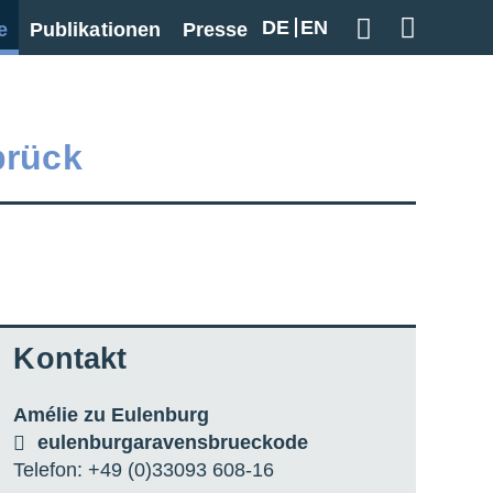
DE
EN
e
Publikationen
Presse
Geben Sie hier
brück
Kontakt
Amélie zu Eulenburg
eulenburg
a
ravensbrueck
o
de
Telefon: +49 (0)33093 608-16