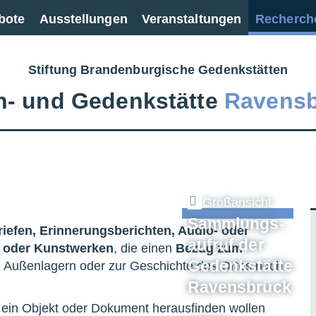
bote
Ausstellungen
Veranstaltungen
Recherch
Stiftung Brandenburgische Gedenkstätten
‑ und Gedenkstätte
Ravens
Großansicht
Sammlungs-
iefen, Erinnerungsberichten, Audio- oder
aufruf der
n oder Kunstwerken
, die einen
Bezug zum
Gedenkstätte
 Außenlagern oder zur Geschichte des Ortes nach
Ravensbrück
r ein Objekt oder Dokument herausfinden wollen