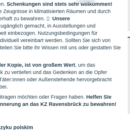
4 Bilder
en.
Schenkungen sind stets sehr willkommen!
he Zeugnisse in klimatisierten Räumen und durch
erhaft zu bewahren.
Unsere
ugänglich gemacht, in Ausstellungen und
rbeit einbezogen. Nutzungsbedingungen für
iduell vereinbart werden. Sollten Sie sich von
ilen Sie bitte ihr Wissen mit uns oder gestatten Sie
er Kopie, ist von großem Wert
, um das
k zu vertiefen und das Gedenken an die Opfer
 Täter:innen oder Außenstehende hervorgebracht
bei.
eitragen möchten oder Fragen haben.
Helfen Sie
Erinnerung an das KZ Ravensbrück zu bewahren!
ęzyku polskim